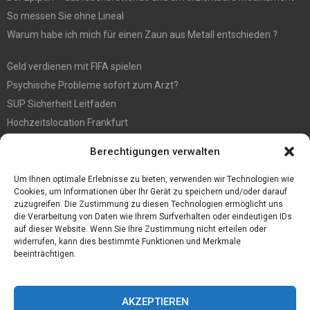
So messen Sie ohne Lineal
Warum habe ich mich für einen Zaun aus Metall entschieden ?
Geld verdienen mit FIFA spielen
Psychische Probleme sofort zum Arzt?
SUP Sicherheit Leitfaden
Hochzeitslocation Frankfurt
Gut in den Förderprozess eingebettete Sackentleerung
Berechtigungen verwalten
Großer Spaß auf der Kirmes in Bonn!
Bester Oscam- und CCcam-Server für 2021
Um Ihnen optimale Erlebnisse zu bieten, verwenden wir Technologien wie
Cookies, um Informationen über Ihr Gerät zu speichern und/oder darauf
zuzugreifen. Die Zustimmung zu diesen Technologien ermöglicht uns
die Verarbeitung von Daten wie Ihrem Surfverhalten oder eindeutigen IDs
auf dieser Website. Wenn Sie Ihre Zustimmung nicht erteilen oder
widerrufen, kann dies bestimmte Funktionen und Merkmale
beeinträchtigen.
AKZEPTIEREN