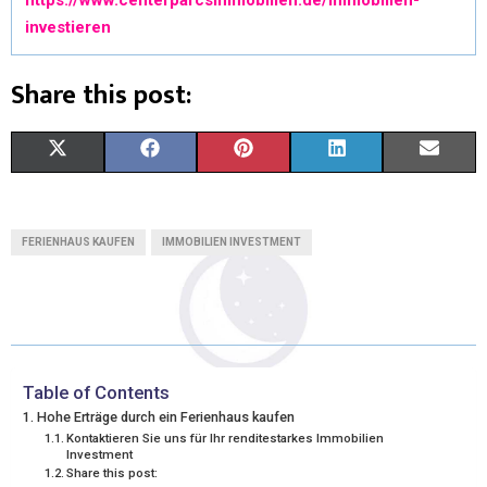
investieren
Share this post:
X
F
P
L
E
(
A
I
I
M
T
C
N
N
A
FERIENHAUS KAUFEN
IMMOBILIEN INVESTMENT
W
E
T
K
I
I
B
E
E
L
T
O
R
D
T
O
E
I
Table of Contents
Hohe Erträge durch ein Ferienhaus kaufen
E
K
S
N
Kontaktieren Sie uns für Ihr renditestarkes Immobilien
Investment
R
T
Share this post: