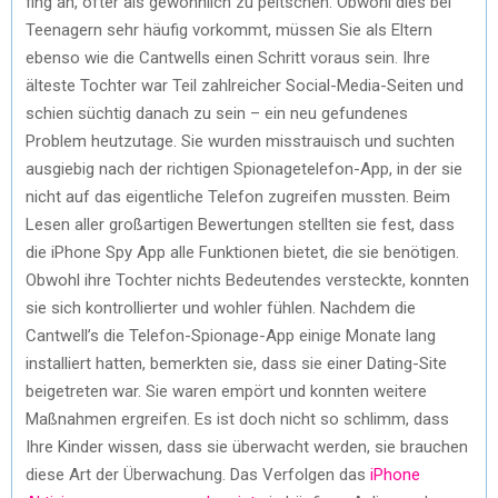
fing an, öfter als gewöhnlich zu peitschen. Obwohl dies bei
Teenagern sehr häufig vorkommt, müssen Sie als Eltern
ebenso wie die Cantwells einen Schritt voraus sein. Ihre
älteste Tochter war Teil zahlreicher Social-Media-Seiten und
schien süchtig danach zu sein – ein neu gefundenes
Problem heutzutage. Sie wurden misstrauisch und suchten
ausgiebig nach der richtigen Spionagetelefon-App, in der sie
nicht auf das eigentliche Telefon zugreifen mussten. Beim
Lesen aller großartigen Bewertungen stellten sie fest, dass
die iPhone Spy App alle Funktionen bietet, die sie benötigen.
Obwohl ihre Tochter nichts Bedeutendes versteckte, konnten
sie sich kontrollierter und wohler fühlen. Nachdem die
Cantwell’s die Telefon-Spionage-App einige Monate lang
installiert hatten, bemerkten sie, dass sie einer Dating-Site
beigetreten war. Sie waren empört und konnten weitere
Maßnahmen ergreifen. Es ist doch nicht so schlimm, dass
Ihre Kinder wissen, dass sie überwacht werden, sie brauchen
diese Art der Überwachung. Das Verfolgen das
iPhone