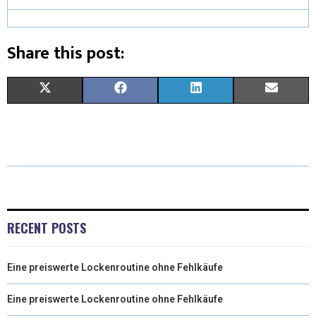
Share this post:
X
F
L
E
(
A
I
M
T
C
N
A
W
E
K
I
I
B
E
L
T
O
D
RECENT POSTS
T
O
I
Eine preiswerte Lockenroutine ohne Fehlkäufe
E
K
N
R
Eine preiswerte Lockenroutine ohne Fehlkäufe