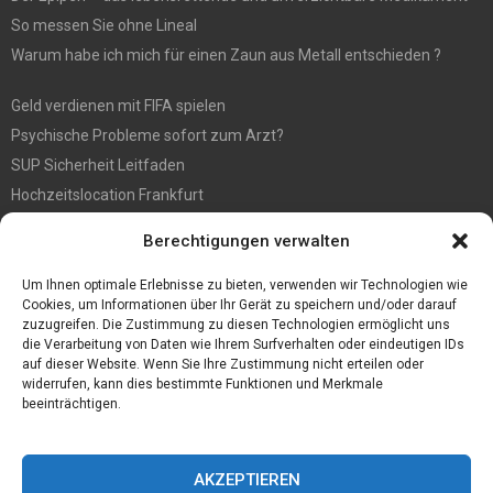
So messen Sie ohne Lineal
Warum habe ich mich für einen Zaun aus Metall entschieden ?
Geld verdienen mit FIFA spielen
Psychische Probleme sofort zum Arzt?
SUP Sicherheit Leitfaden
Hochzeitslocation Frankfurt
Gut in den Förderprozess eingebettete Sackentleerung
Berechtigungen verwalten
Großer Spaß auf der Kirmes in Bonn!
Bester Oscam- und CCcam-Server für 2021
Um Ihnen optimale Erlebnisse zu bieten, verwenden wir Technologien wie
Cookies, um Informationen über Ihr Gerät zu speichern und/oder darauf
zuzugreifen. Die Zustimmung zu diesen Technologien ermöglicht uns
die Verarbeitung von Daten wie Ihrem Surfverhalten oder eindeutigen IDs
auf dieser Website. Wenn Sie Ihre Zustimmung nicht erteilen oder
widerrufen, kann dies bestimmte Funktionen und Merkmale
beeinträchtigen.
AKZEPTIEREN