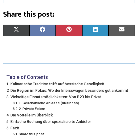
Share this post:
X
F
P
L
E
(
A
I
I
M
T
C
N
N
A
W
E
T
K
I
I
B
E
E
L
Table of Contents
Kulinarische Tradition trifft auf hessische Geselligkeit
T
O
R
D
Die Region im Fokus: Wo der Imbisswagen besonders gut ankommt
Vielseitige Einsatzmöglichkeiten: Von B2B bis Privat
T
O
E
I
1. Geschäftliche Anlässe (Business)
E
K
S
N
2. Private Feiern
Die Vorteile im Überblick:
R
T
Einfache Buchung über spezialisierte Anbieter
Fazit
)
Share this post: