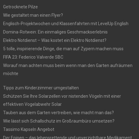
Getrocknete Pilze
Wie gestaltet man einen Flyer?
Englisch-Projektwochen und Klassenfahrten mit LevelUp English
Domina-Rotwein: Ein einmaliges Geschmackserlebnis
Elektro Notdienst – Was kostet ein Elektro Notdienst?
5 tolle, inspirierende Dinge, die man auf Zypern machen muss
FIFA 23: Federico Valverde SBC
Worauf man achten muss beim wenn man den Garten aufräumen
möchte
Tipps zum Kinderzimmer umgestalten
Schützen Sie Ihre Solarzellen vor nistenden Vögeln mit einer
effektiven Vogelabwehr Solar
Tauben aus dem Garten vertreiben, wie macht man das?
Wie lässt sich Schallschutz im Großraumbüro umsetzen?
Tassimo Kapseln Angebot
Der Epipen – das lebensrettende und unverzichtbare Medikament