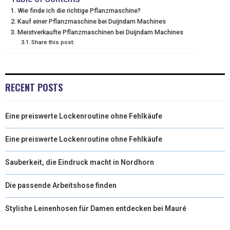
Wie finde ich die richtige Pflanzmaschine?
T
O
R
D
Kauf einer Pflanzmaschine bei Duijndam Machines
Meistverkaufte Pflanzmaschinen bei Duijndam Machines
T
O
E
I
Share this post:
E
K
S
N
R
T
RECENT POSTS
)
Eine preiswerte Lockenroutine ohne Fehlkäufe
Eine preiswerte Lockenroutine ohne Fehlkäufe
Sauberkeit, die Eindruck macht in Nordhorn
Die passende Arbeitshose finden
Stylishe Leinenhosen für Damen entdecken bei Mauré