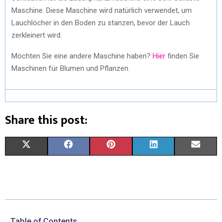
Maschine. Diese Maschine wird natürlich verwendet, um
Lauchlöcher in den Boden zu stanzen, bevor der Lauch
zerkleinert wird.
Möchten Sie eine andere Maschine haben?
Hier
finden Sie
Maschinen für Blumen und Pflanzen.
Share this post:
X
F
P
L
E
(
A
I
I
M
T
C
N
N
A
W
E
T
K
I
I
B
E
E
L
Table of Contents