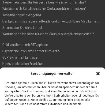
Tauben aus dem Garten vertreiben, wie macht man das?
Wie lässt sich Schallschutz im Großraumbüro umsetzen?
Tassimo Kapseln Angebot
Der Epipen – das lebensrettende und unverzichtbare Medikament
So messen Sie ohne Lineal
Warum habe ich mich für einen Zaun aus Metall entschieden ?
Geld verdienen mit FIFA spielen
Psychische Probleme sofort zum Arzt?
SUP Sicherheit Leitfaden
Hochzeitslocation Frankfurt
Gut in den Förderprozess eingebettete Sackentleerung
Berechtigungen verwalten
Großer Spaß auf der Kirmes in Bonn!
Bester Oscam- und CCcam-Server für 2021
Um Ihnen optimale Erlebnisse zu bieten, verwenden wir Technologien wie
Cookies, um Informationen über Ihr Gerät zu speichern und/oder darauf
zuzugreifen. Die Zustimmung zu diesen Technologien ermöglicht uns
die Verarbeitung von Daten wie Ihrem Surfverhalten oder eindeutigen IDs
auf dieser Website. Wenn Sie Ihre Zustimmung nicht erteilen oder
widerrufen, kann dies bestimmte Funktionen und Merkmale