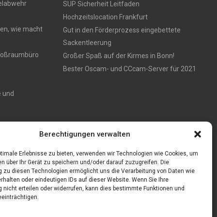
gelabwehr
SUP Sicherheit Leitfaden
Hochzeitslocation Frankfurt
en, wie macht
Gut in den Förderprozess eingebettete
Sackentleerung
 Großraumbüro
Großer Spaß auf der Kirmes in Bonn!
Bester Oscam- und CCcam-Server für 2021
e und
Zaun aus
Berechtigungen verwalten
timale Erlebnisse zu bieten, verwenden wir Technologien wie Cookies, um
n über Ihr Gerät zu speichern und/oder darauf zuzugreifen. Die
zu diesen Technologien ermöglicht uns die Verarbeitung von Daten wie
rhalten oder eindeutigen IDs auf dieser Website. Wenn Sie Ihre
nicht erteilen oder widerrufen, kann dies bestimmte Funktionen und
einträchtigen.