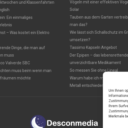
Vögeln mit einer effektiven Vo
ektwochen und Klassenfahrten
Solar
nglish
Tauben aus dem Garten vertreib
n: Ein einmaliges
man das?
lebnis
Wie lässt sich Schallschutz im
nst – Was kostet ein Elektro
umsetzen?
Tassimo Kapseln Angebot
rierende Dinge, die man auf
en muss
Der Epipen – das lebensrettend
unverzichtbare Medikament
rico Valverde SBC
So messen Sie ohne Lineal
achten muss beim wenn man
ufräumen möchte
Warum habe ich mich für einen 
Metall entschieden ?
Um Ihnen op
Informatione
Zustimmung 
Ihrem Surfve
Zustimmung 
Merkmale be