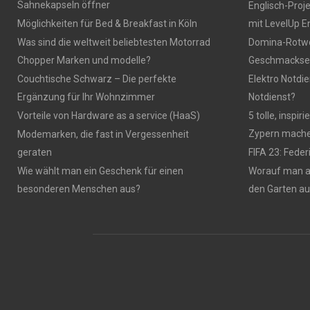
Sahnekapseln öffner
Englisch-Proj
Möglichkeiten für Bed & Breakfast in Köln
mit LevelUp E
Was sind die weltweit beliebtesten Motorrad
Domina-Rotwei
Chopper Marken und modelle?
Geschmackser
Couchtische Schwarz – Die perfekte
Elektro Notdie
Ergänzung für Ihr Wohnzimmer
Notdienst?
Vorteile von Hardware as a service (HaaS)
5 tolle, inspi
Zypern mach
Modemarken, die fast in Vergessenheit
geraten
FIFA 23: Fede
Wie wählt man ein Geschenk für einen
Worauf man 
besonderen Menschen aus?
den Garten a