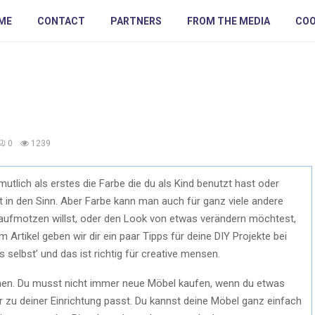
ME
CONTACT
PARTNERS
FROM THE MEDIA
COO
0
1239
tlich als erstes die Farbe die du als Kind benutzt hast oder
 in den Sinn. Aber Farbe kann man auch für ganz viele andere
aufmotzen willst, oder den Look von etwas verändern möchtest,
m Artikel geben wir dir ein paar Tipps für deine DIY Projekte bei
selbst’ und das ist richtig für creative mensen.
ichen. Du musst nicht immer neue Möbel kaufen, wenn du etwas
zu deiner Einrichtung passt. Du kannst deine Möbel ganz einfach