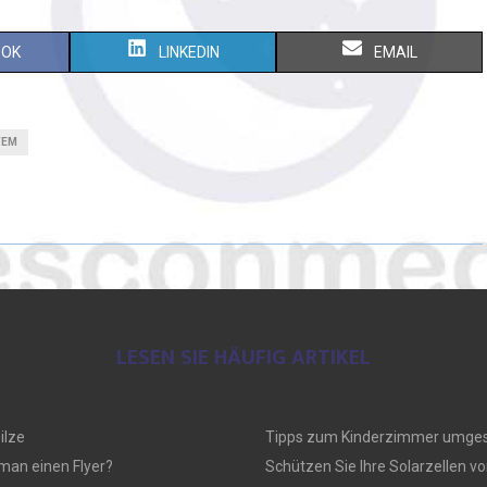
OOK
LINKEDIN
EMAIL
TEM
LESEN SIE HÄUFIG ARTIKEL
ilze
Tipps zum Kinderzimmer umges
 man einen Flyer?
Schützen Sie Ihre Solarzellen vo