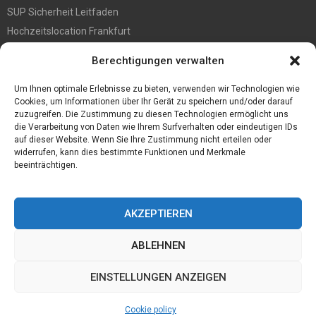
SUP Sicherheit Leitfaden
Hochzeitslocation Frankfurt
Gut in den Förderprozess eingebettete Sackentleerung
Berechtigungen verwalten
Großer Spaß auf der Kirmes in Bonn!
Bester Oscam- und CCcam-Server für 2021
Um Ihnen optimale Erlebnisse zu bieten, verwenden wir Technologien wie
Cookies, um Informationen über Ihr Gerät zu speichern und/oder darauf
zuzugreifen. Die Zustimmung zu diesen Technologien ermöglicht uns
die Verarbeitung von Daten wie Ihrem Surfverhalten oder eindeutigen IDs
auf dieser Website. Wenn Sie Ihre Zustimmung nicht erteilen oder
widerrufen, kann dies bestimmte Funktionen und Merkmale
beeinträchtigen.
AKZEPTIEREN
ABLEHNEN
@2023 - www.Desconmedia.de. All Right Reserved.
EINSTELLUNGEN ANZEIGEN
Home
Cookie policy (EU)
Our authors
Partners
Website index
Cookie policy