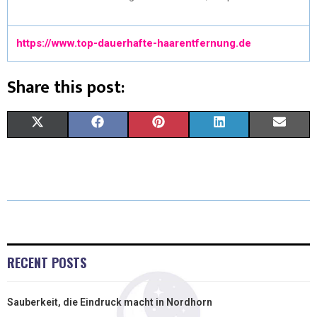
https://www.top-dauerhafte-haarentfernung.de
Share this post:
X
F
P
L
E
(
A
I
I
M
T
C
N
N
A
W
E
T
K
I
I
B
E
E
L
T
O
R
D
RECENT POSTS
T
O
E
I
Sauberkeit, die Eindruck macht in Nordhorn
E
K
S
N