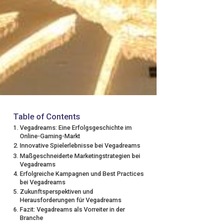
Table of Contents
Vegadreams: Eine Erfolgsgeschichte im
Online-Gaming-Markt
Innovative Spielerlebnisse bei Vegadreams
Maßgeschneiderte Marketingstrategien bei
Vegadreams
Erfolgreiche Kampagnen und Best Practices
bei Vegadreams
Zukunftsperspektiven und
Herausforderungen für Vegadreams
Fazit: Vegadreams als Vorreiter in der
Branche