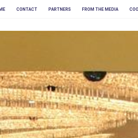
ME
CONTACT
PARTNERS
FROM THE MEDIA
COO