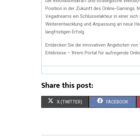
Die Innovationskraft und strategische Weits
Position in der Zukunft des Online-Gamings. M
Vegadreams ein Schlüsselakteur in einer sich 
Weiterentwicklung und Anpassung an neue Her
langfristigen Erfolg.
Entdecken Sie die innovativen Angeboten von
Erlebnisse – Ihrem Portal für aufregende Onlin
Share this post:
X (TWITTER)
FACEBOOK