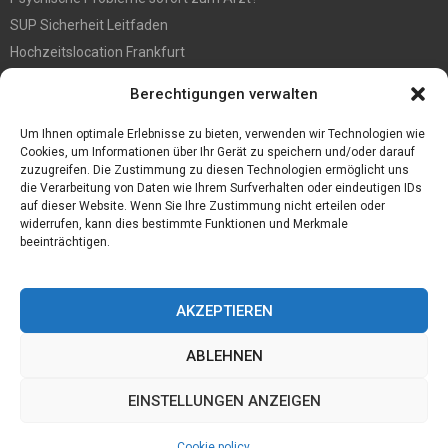
SUP Sicherheit Leitfaden
Hochzeitslocation Frankfurt
Gut in den Förderprozess eingebettete Sackentleerung
Berechtigungen verwalten
Großer Spaß auf der Kirmes in Bonn!
Bester Oscam- und CCcam-Server für 2021
Um Ihnen optimale Erlebnisse zu bieten, verwenden wir Technologien wie
Cookies, um Informationen über Ihr Gerät zu speichern und/oder darauf
zuzugreifen. Die Zustimmung zu diesen Technologien ermöglicht uns
die Verarbeitung von Daten wie Ihrem Surfverhalten oder eindeutigen IDs
auf dieser Website. Wenn Sie Ihre Zustimmung nicht erteilen oder
widerrufen, kann dies bestimmte Funktionen und Merkmale
beeinträchtigen.
AKZEPTIEREN
ABLEHNEN
@2023 - www.Desconmedia.de. All Right Reserved.
EINSTELLUNGEN ANZEIGEN
Home
Cookie policy (EU)
Our authors
Partners
Website index
Cookie policy