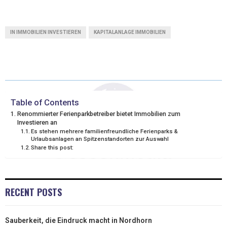
(
A
I
M
T
C
N
A
IN IMMOBILIEN INVESTIEREN
KAPITALANLAGE IMMOBILIEN
W
E
K
I
I
B
E
L
T
O
D
T
O
I
Table of Contents
Renommierter Ferienparkbetreiber bietet Immobilien zum
E
K
N
Investieren an
Es stehen mehrere familienfreundliche Ferienparks &
R
Urlaubsanlagen an Spitzenstandorten zur Auswahl
Share this post:
)
RECENT POSTS
Sauberkeit, die Eindruck macht in Nordhorn