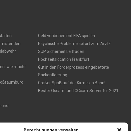
talten
Geld verdienen mit FIFA spielen
r nistenden
Psychische Probleme sofort zum Arzt?
gelabwehr
SUP Sicherheit Leitfaden
Hochzeitslocation Frankfurt
en, wie macht
Gut in den Förderprozess eingebettete
Sackentleerung
 Großraumbüro
Großer Spaß auf der Kirmes in Bonn!
Bester Oscam- und CCcam-Server für 2021
e und
Zaun aus
Berechtigungen verwalten