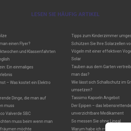
LESEN SIE HÄUFIG ARTIKEL
ilze
Tipps zum Kinderzimmer umges
 man einen Flyer?
Schützen Sie Ihre Solarzellen vo
Vögeln mit einer effektiven Vo
ektwochen und Klassenfahrten
Solar
nglish
Tauben aus dem Garten vertreib
n: Ein einmaliges
man das?
lebnis
Wie lässt sich Schallschutz im
nst – Was kostet ein Elektro
umsetzen?
Tassimo Kapseln Angebot
rierende Dinge, die man auf
en muss
Der Epipen – das lebensrettend
unverzichtbare Medikament
rico Valverde SBC
So messen Sie ohne Lineal
achten muss beim wenn man
ufräumen möchte
Warum habe ich mich für einen 