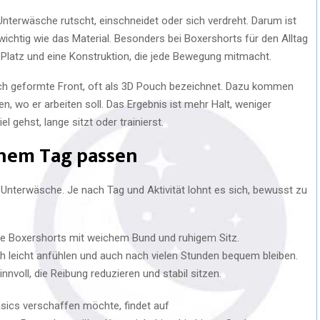
 Unterwäsche rutscht, einschneidet oder sich verdreht. Darum ist
ichtig wie das Material. Besonders bei Boxershorts für den Alltag
d Platz und eine Konstruktion, die jede Bewegung mitmacht.
ch geformte Front, oft als 3D Pouch bezeichnet. Dazu kommen
zen, wo er arbeiten soll. Das Ergebnis ist mehr Halt, weniger
l gehst, lange sitzt oder trainierst.
chem Tag passen
nterwäsche. Je nach Tag und Aktivität lohnt es sich, bewusst zu
che Boxershorts mit weichem Bund und ruhigem Sitz.
ich leicht anfühlen und auch nach vielen Stunden bequem bleiben.
nnvoll, die Reibung reduzieren und stabil sitzen.
asics verschaffen möchte, findet auf