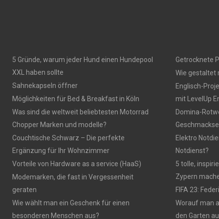
5 Gründe, warum jeder Hund einen Hundepool
Getrocknete P
XXL haben sollte
Wie gestaltet
Sahnekapseln öffner
Englisch-Proj
Möglichkeiten für Bed & Breakfast in Köln
mit LevelUp E
Was sind die weltweit beliebtesten Motorrad
Domina-Rotwei
Chopper Marken und modelle?
Geschmackser
Couchtische Schwarz – Die perfekte
Elektro Notdie
Ergänzung für Ihr Wohnzimmer
Notdienst?
Vorteile von Hardware as a service (HaaS)
5 tolle, inspi
Zypern mach
Modemarken, die fast in Vergessenheit
geraten
FIFA 23: Fede
Wie wählt man ein Geschenk für einen
Worauf man 
besonderen Menschen aus?
den Garten a