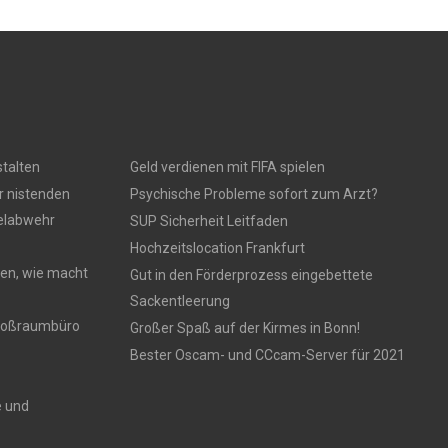
talten
Geld verdienen mit FIFA spielen
r nistenden
Psychische Probleme sofort zum Arzt?
gelabwehr
SUP Sicherheit Leitfaden
Hochzeitslocation Frankfurt
en, wie macht
Gut in den Förderprozess eingebettete
Sackentleerung
 Großraumbüro
Großer Spaß auf der Kirmes in Bonn!
Bester Oscam- und CCcam-Server für 2021
e und