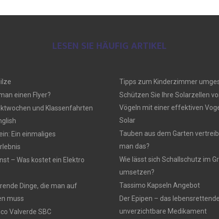
LESEN SIE HÄUFIG ARTIKEL
ilze
Tipps zum Kinderzimmer umges
 man einen Flyer?
Schützen Sie Ihre Solarzellen vo
Vögeln mit einer effektiven Vo
ektwochen und Klassenfahrten
Solar
nglish
Tauben aus dem Garten vertreib
n: Ein einmaliges
man das?
lebnis
Wie lässt sich Schallschutz im
nst – Was kostet ein Elektro
umsetzen?
Tassimo Kapseln Angebot
rierende Dinge, die man auf
en muss
Der Epipen – das lebensrettend
unverzichtbare Medikament
rico Valverde SBC