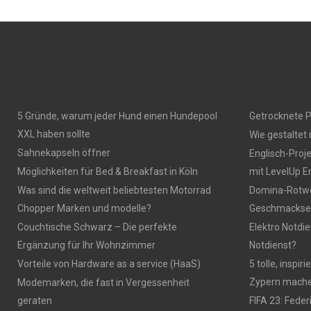
5 Gründe, warum jeder Hund einen Hundepool
Getrocknete P
XXL haben sollte
Wie gestaltet
Sahnekapseln öffner
Englisch-Proj
Möglichkeiten für Bed & Breakfast in Köln
mit LevelUp E
Was sind die weltweit beliebtesten Motorrad
Domina-Rotwei
Chopper Marken und modelle?
Geschmackser
Couchtische Schwarz – Die perfekte
Elektro Notdie
Ergänzung für Ihr Wohnzimmer
Notdienst?
Vorteile von Hardware as a service (HaaS)
5 tolle, inspi
Zypern mach
Modemarken, die fast in Vergessenheit
geraten
FIFA 23: Fede