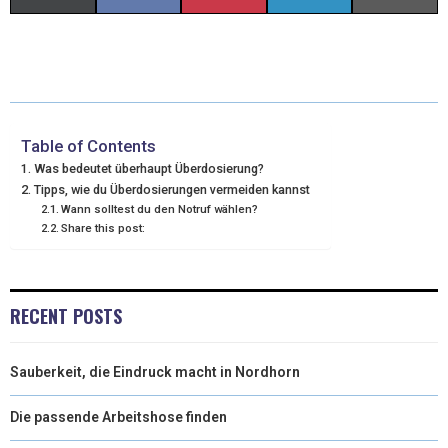
(
A
I
I
M
T
C
N
N
A
W
E
T
K
I
I
B
E
E
L
Table of Contents
Was bedeutet überhaupt Überdosierung?
T
O
R
D
Tipps, wie du Überdosierungen vermeiden kannst
Wann solltest du den Notruf wählen?
T
O
E
I
Share this post:
E
K
S
N
R
T
RECENT POSTS
)
Sauberkeit, die Eindruck macht in Nordhorn
Die passende Arbeitshose finden