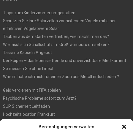
Tipps zum Kinderzimmer umgestalten
Schützen Sie Ihre Solarzellen vor nistenden Vögeln mit einer
effektiven Vogelabwehr Solar
Tauben aus dem Garten vertreiben, wie macht man das?
Wie lässt sich Schallschutz im Großraumbüro umsetzen?
Tassimo Kapseln Angebot
Der Epipen – das lebensrettende und unverzichtbare Medikament
So messen Sie ohne Lineal
Warum habe ich mich für einen Zaun aus Metall entschieden ?
Geld verdienen mit FIFA spielen
Psychische Probleme sofort zum Arzt?
SUP Sicherheit Leitfaden
Hochzeitslocation Frankfurt
Gut in den Förderprozess eingebettete Sackentleerung
Berechtigungen verwalten
Großer Spaß auf der Kirmes in Bonn!