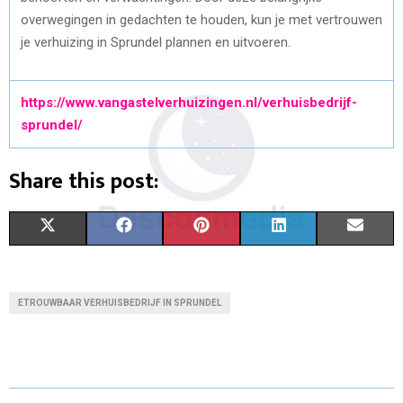
overwegingen in gedachten te houden, kun je met vertrouwen
je verhuizing in Sprundel plannen en uitvoeren.
https://www.vangastelverhuizingen.nl/verhuisbedrijf-
sprundel/
Share this post:
X
F
P
L
E
(
A
I
I
M
T
C
N
N
A
ETROUWBAAR VERHUISBEDRIJF IN SPRUNDEL
W
E
T
K
I
I
B
E
E
L
T
O
R
D