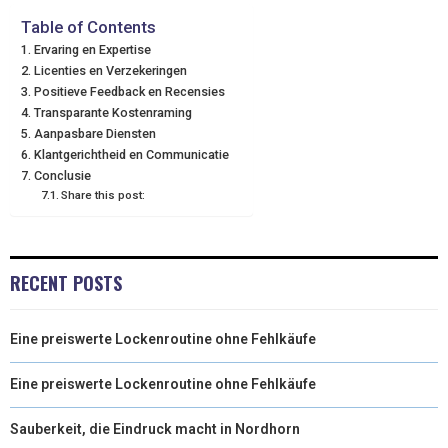
T
O
E
I
Table of Contents
Ervaring en Expertise
E
K
S
N
Licenties en Verzekeringen
Positieve Feedback en Recensies
R
T
Transparante Kostenraming
)
Aanpasbare Diensten
Klantgerichtheid en Communicatie
Conclusie
Share this post:
RECENT POSTS
Eine preiswerte Lockenroutine ohne Fehlkäufe
Eine preiswerte Lockenroutine ohne Fehlkäufe
Sauberkeit, die Eindruck macht in Nordhorn