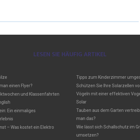
LESEN SIE HÄUFIG ARTIKEL
ilze
Tipps zum Kinderzimmer umges
 man einen Flyer?
Schützen Sie Ihre Solarzellen vo
Vögeln mit einer effektiven Vo
ektwochen und Klassenfahrten
Solar
nglish
Tauben aus dem Garten vertreib
n: Ein einmaliges
man das?
lebnis
Wie lässt sich Schallschutz im
nst – Was kostet ein Elektro
umsetzen?