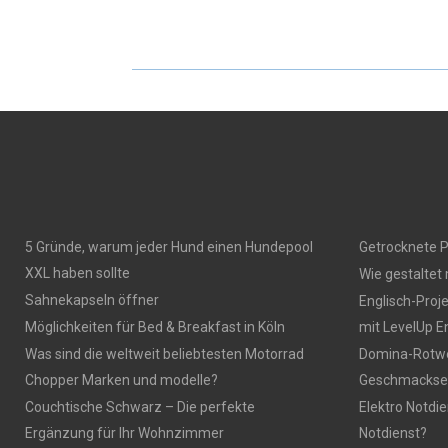
5 Gründe, warum jeder Hund einen Hundepool
Getrocknete P
XXL haben sollte
Wie gestaltet
Sahnekapseln öffner
Englisch-Proj
Möglichkeiten für Bed & Breakfast in Köln
mit LevelUp E
Was sind die weltweit beliebtesten Motorrad
Domina-Rotwei
Chopper Marken und modelle?
Geschmackser
Couchtische Schwarz – Die perfekte
Elektro Notdie
Ergänzung für Ihr Wohnzimmer
Notdienst?