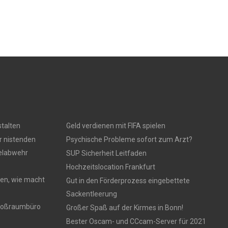
talten
Geld verdienen mit FIFA spielen
r nistenden
Psychische Probleme sofort zum Arzt?
gelabwehr
SUP Sicherheit Leitfaden
Hochzeitslocation Frankfurt
en, wie macht
Gut in den Förderprozess eingebettete
Sackentleerung
 Großraumbüro
Großer Spaß auf der Kirmes in Bonn!
Bester Oscam- und CCcam-Server für 2021