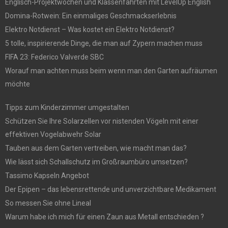
Englisch-Projektwochen und Klassenfahrten mit LevelUp English
Domina-Rotwein: Ein einmaliges Geschmackserlebnis
Elektro Notdienst – Was kostet ein Elektro Notdienst?
5 tolle, inspirierende Dinge, die man auf Zypern machen muss
FIFA 23: Federico Valverde SBC
Worauf man achten muss beim wenn man den Garten aufräumen
möchte
Tipps zum Kinderzimmer umgestalten
Schützen Sie Ihre Solarzellen vor nistenden Vögeln mit einer
effektiven Vogelabwehr Solar
Tauben aus dem Garten vertreiben, wie macht man das?
Wie lässt sich Schallschutz im Großraumbüro umsetzen?
Tassimo Kapseln Angebot
Der Epipen – das lebensrettende und unverzichtbare Medikament
So messen Sie ohne Lineal
Warum habe ich mich für einen Zaun aus Metall entschieden ?