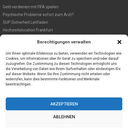
Geld verdienen mit FIFA spielen
Psychische Probleme sofort zum Arzt?
SUP Sicherheit Leitfaden
Hochzeitslocation Frankfurt
Gut in den Förderprozess eingebettete Sackentleerung
Berechtigungen verwalten
Großer Spaß auf der Kirmes in Bonn!
Bester Oscam- und CCcam-Server für 2021
Um Ihnen optimale Erlebnisse zu bieten, verwenden wir Technologien wie
Cookies, um Informationen über Ihr Gerät zu speichern und/oder darauf
zuzugreifen. Die Zustimmung zu diesen Technologien ermöglicht uns
die Verarbeitung von Daten wie Ihrem Surfverhalten oder eindeutigen IDs
auf dieser Website. Wenn Sie Ihre Zustimmung nicht erteilen oder
widerrufen, kann dies bestimmte Funktionen und Merkmale
beeinträchtigen.
AKZEPTIEREN
ABLEHNEN
@2023 - www.Desconmedia.de. All Right Reserved.