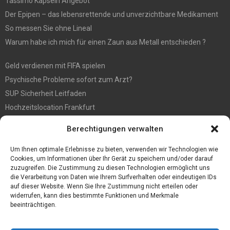
Tassimo Kapseln Angebot
Der Epipen – das lebensrettende und unverzichtbare Medikament
So messen Sie ohne Lineal
Warum habe ich mich für einen Zaun aus Metall entschieden ?
Geld verdienen mit FIFA spielen
Psychische Probleme sofort zum Arzt?
SUP Sicherheit Leitfaden
Hochzeitslocation Frankfurt
Gut in den Förderprozess eingebettete Sackentleerung
Berechtigungen verwalten
Großer Spaß auf der Kirmes in Bonn!
Bester Oscam- und CCcam-Server für 2021
Um Ihnen optimale Erlebnisse zu bieten, verwenden wir Technologien wie
Cookies, um Informationen über Ihr Gerät zu speichern und/oder darauf
zuzugreifen. Die Zustimmung zu diesen Technologien ermöglicht uns
die Verarbeitung von Daten wie Ihrem Surfverhalten oder eindeutigen IDs
auf dieser Website. Wenn Sie Ihre Zustimmung nicht erteilen oder
widerrufen, kann dies bestimmte Funktionen und Merkmale
beeinträchtigen.