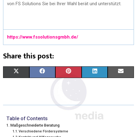
von FS Solutions Sie bei Ihrer Wahl berät und unterstützt.
https://www.fssolutionsgmbh.de/
Share this post:
X
F
P
L
E
(
A
I
I
M
T
C
N
N
A
W
E
T
K
I
I
B
E
E
L
Table of Contents
Maßgeschneiderte Beratung
T
O
R
D
Verschiedene Fördersysteme
Kontakt und Hilfegesuche