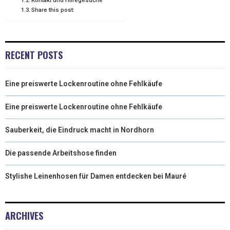
T
O
E
I
Share this post:
E
K
S
N
R
T
RECENT POSTS
)
Eine preiswerte Lockenroutine ohne Fehlkäufe
Eine preiswerte Lockenroutine ohne Fehlkäufe
Sauberkeit, die Eindruck macht in Nordhorn
Die passende Arbeitshose finden
Stylishe Leinenhosen für Damen entdecken bei Mauré
ARCHIVES