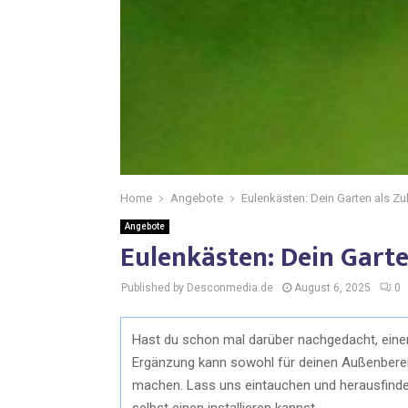
Home
Angebote
Eulenkästen: Dein Garten als Zu
Angebote
Eulenkästen: Dein Garte
Published by Desconmedia.de
August 6, 2025
0
Hast du schon mal darüber nachgedacht, einen
Ergänzung kann sowohl für deinen Außenbereic
machen. Lass uns eintauchen und herausfinden
selbst einen installieren kannst.