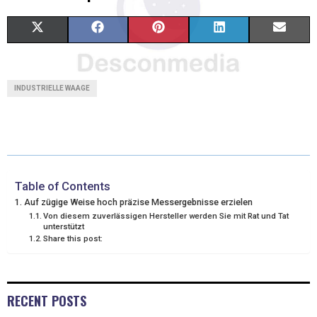
X
F
P
L
E
(
A
I
I
M
T
C
N
N
A
INDUSTRIELLE WAAGE
W
E
T
K
I
I
B
E
E
L
T
O
R
D
T
O
E
I
Table of Contents
Auf zügige Weise hoch präzise Messergebnisse erzielen
E
K
S
N
Von diesem zuverlässigen Hersteller werden Sie mit Rat und Tat
unterstützt
R
T
Share this post:
)
RECENT POSTS