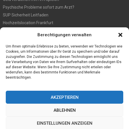
Psychische Probleme sofort zum Arzt?
SUP Sicherheit Leitfaden
Hochzeitslocation Frankfurt
Gut in den Förderprozess eingebettete Sackentleerung
Berechtigungen verwalten
Großer Spaß auf der Kirmes in Bonn!
Bester Oscam- und CCcam-Server für 2021
Um Ihnen optimale Erlebnisse zu bieten, verwenden wir Technologien wie
Cookies, um Informationen über Ihr Gerät zu speichern und/oder darauf
zuzugreifen. Die Zustimmung zu diesen Technologien ermöglicht uns
die Verarbeitung von Daten wie Ihrem Surfverhalten oder eindeutigen IDs
auf dieser Website. Wenn Sie Ihre Zustimmung nicht erteilen oder
widerrufen, kann dies bestimmte Funktionen und Merkmale
beeinträchtigen.
AKZEPTIEREN
ABLEHNEN
@2023 - www.Desconmedia.de. All Right Reserved.
EINSTELLUNGEN ANZEIGEN