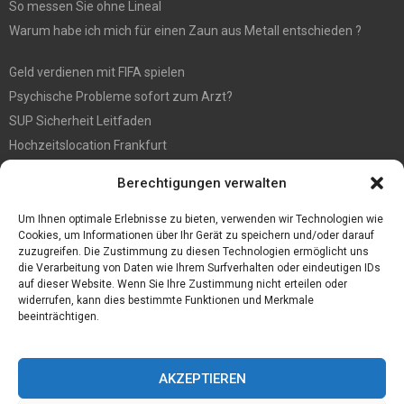
So messen Sie ohne Lineal
Warum habe ich mich für einen Zaun aus Metall entschieden ?
Geld verdienen mit FIFA spielen
Psychische Probleme sofort zum Arzt?
SUP Sicherheit Leitfaden
Hochzeitslocation Frankfurt
Gut in den Förderprozess eingebettete Sackentleerung
Berechtigungen verwalten
Großer Spaß auf der Kirmes in Bonn!
Bester Oscam- und CCcam-Server für 2021
Um Ihnen optimale Erlebnisse zu bieten, verwenden wir Technologien wie
Cookies, um Informationen über Ihr Gerät zu speichern und/oder darauf
zuzugreifen. Die Zustimmung zu diesen Technologien ermöglicht uns
die Verarbeitung von Daten wie Ihrem Surfverhalten oder eindeutigen IDs
auf dieser Website. Wenn Sie Ihre Zustimmung nicht erteilen oder
widerrufen, kann dies bestimmte Funktionen und Merkmale
beeinträchtigen.
AKZEPTIEREN