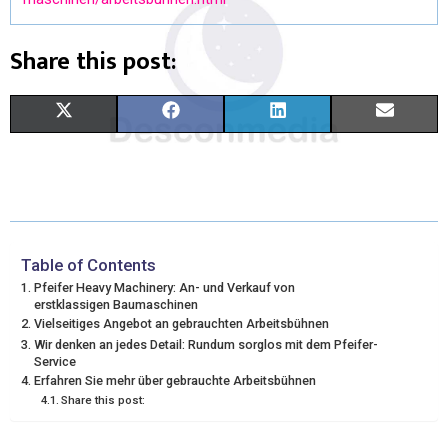
Share this post:
X
F
L
E
(
A
I
M
T
C
N
A
W
E
K
I
I
B
E
L
Table of Contents
Pfeifer Heavy Machinery: An- und Verkauf von
T
O
D
erstklassigen Baumaschinen
Vielseitiges Angebot an gebrauchten Arbeitsbühnen
T
O
I
Wir denken an jedes Detail: Rundum sorglos mit dem Pfeifer-
Service
E
K
N
Erfahren Sie mehr über gebrauchte Arbeitsbühnen
Share this post:
R
)