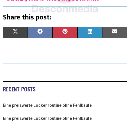
Share this post:
X
F
P
L
E
(
A
I
I
M
T
C
N
N
A
W
E
T
K
I
I
B
E
E
L
T
O
R
D
RECENT POSTS
T
O
E
I
Eine preiswerte Lockenroutine ohne Fehlkäufe
E
K
S
N
R
T
Eine preiswerte Lockenroutine ohne Fehlkäufe
)