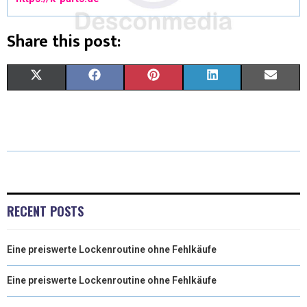
Share this post:
X
F
P
L
E
(
A
I
I
M
T
C
N
N
A
W
E
T
K
I
I
B
E
E
L
T
O
R
D
RECENT POSTS
T
O
E
I
Eine preiswerte Lockenroutine ohne Fehlkäufe
E
K
S
N
R
T
Eine preiswerte Lockenroutine ohne Fehlkäufe
)