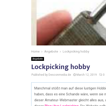
Home
Angebote
Lockpicking hobby
Angebote
Lockpicking hobby
Published by Desconmedia.de
March 12, 2019
0
Manchmal stößt man auf diese lustigen Hobbie-
haben, dass es eine Schande wäre, wenn sie ni
dieser Amateur-Webmaster gleicht alles aus, w
dieser
Blog über Lockpicking
. Die Website selb