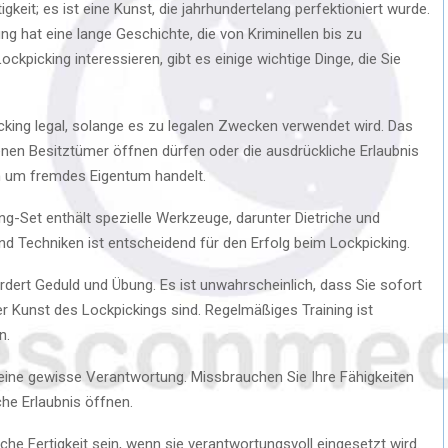
igkeit; es ist eine Kunst, die jahrhundertelang perfektioniert wurde.
g hat eine lange Geschichte, die von Kriminellen bis zu
ockpicking interessieren, gibt es einige wichtige Dinge, die Sie
cking legal, solange es zu legalen Zwecken verwendet wird. Das
enen Besitztümer öffnen dürfen oder die ausdrückliche Erlaubnis
 um fremdes Eigentum handelt.
ng-Set enthält spezielle Werkzeuge, darunter Dietriche und
d Techniken ist entscheidend für den Erfolg beim Lockpicking.
rdert Geduld und Übung. Es ist unwahrscheinlich, dass Sie sofort
r Kunst des Lockpickings sind. Regelmäßiges Training ist
n.
eine gewisse Verantwortung. Missbrauchen Sie Ihre Fähigkeiten
che Erlaubnis öffnen.
che Fertigkeit sein, wenn sie verantwortungsvoll eingesetzt wird.