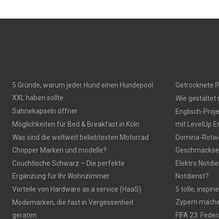
5 Gründe, warum jeder Hund einen Hundepool
Getrocknete P
XXL haben sollte
Wie gestaltet
Sahnekapseln öffner
Englisch-Proj
Möglichkeiten für Bed & Breakfast in Köln
mit LevelUp E
Was sind die weltweit beliebtesten Motorrad
Domina-Rotwei
Chopper Marken und modelle?
Geschmackser
Couchtische Schwarz – Die perfekte
Elektro Notdie
Ergänzung für Ihr Wohnzimmer
Notdienst?
Vorteile von Hardware as a service (HaaS)
5 tolle, inspi
Zypern mach
Modemarken, die fast in Vergessenheit
geraten
FIFA 23: Fede