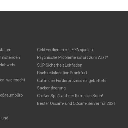
talten
Geld verdienen mit FIFA spielen
r nistenden
Psychische Probleme sofort zum Arzt?
gelabwehr
SUP Sicherheit Leitfaden
Hochzeitslocation Frankfurt
en, wie macht
Gut in den Förderprozess eingebettete
Sackentleerung
 Großraumbüro
Großer Spaß auf der Kirmes in Bonn!
Bester Oscam- und CCcam-Server für 2021
e und