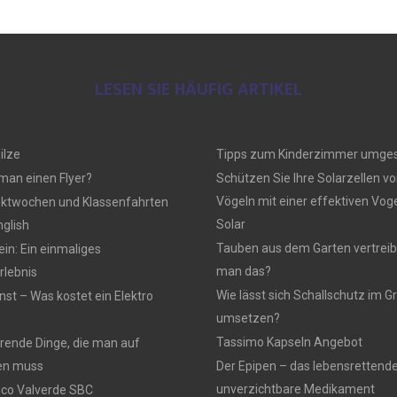
LESEN SIE HÄUFIG ARTIKEL
ilze
Tipps zum Kinderzimmer umges
 man einen Flyer?
Schützen Sie Ihre Solarzellen vo
Vögeln mit einer effektiven Vo
ektwochen und Klassenfahrten
Solar
nglish
Tauben aus dem Garten vertreib
n: Ein einmaliges
man das?
lebnis
Wie lässt sich Schallschutz im
nst – Was kostet ein Elektro
umsetzen?
Tassimo Kapseln Angebot
rierende Dinge, die man auf
en muss
Der Epipen – das lebensrettend
unverzichtbare Medikament
rico Valverde SBC