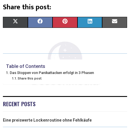
Share this post:
X
F
P
L
E
(
A
I
I
M
T
C
N
N
A
W
E
T
K
I
I
B
E
E
L
Table of Contents
Das Stoppen von Panikattacken erfolgt in 3 Phasen
T
O
R
D
Share this post:
T
O
E
I
E
K
S
N
RECENT POSTS
R
T
)
Eine preiswerte Lockenroutine ohne Fehlkäufe