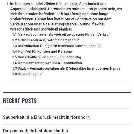
Im heutigen Handel zählen Schnelligkeit, Sichtbarkeit und
T
O
R
D
Anpassungsfähigkeit. Unternehmen müssen dort präsent sein, wo
sich ihre Kunden befinden – oft kurzfristig und ohne lange
T
O
E
I
Vorlaufzeiten. Genau hier bietet M&W Construction mit dem
Verkaufscontainer eine leistungsstarke Lösung: flexibel,
E
K
S
N
wirtschaftlich und individuell planbar.
Verkaufscontainer als vielseitige Lösung für den Verkauf
R
T
Schnell realisiert, sofort einsatzbereit
Individuelles Design für maximale Aufmerksamkeit
)
Komfort für Kunden und Personal
Wirtschaftlich, langlebig und nachhaltig
Komplettservice von M&W Construction
Fazit – Verkaufscontainer als Erfolgsfaktor im modernen Handel
Share this post:
RECENT POSTS
Sauberkeit, die Eindruck macht in Nordhorn
Die passende Arbeitshose finden