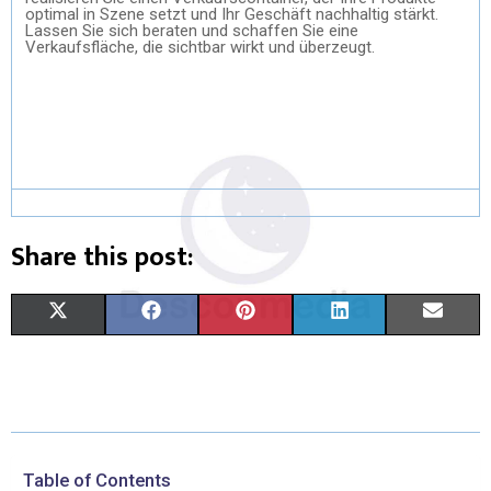
optimal in Szene setzt und Ihr Geschäft nachhaltig stärkt.
Lassen Sie sich beraten und schaffen Sie eine
Verkaufsfläche, die sichtbar wirkt und überzeugt.
Share this post:
X
F
P
L
E
(
A
I
I
M
T
C
N
N
A
W
E
T
K
I
I
B
E
E
L
Table of Contents