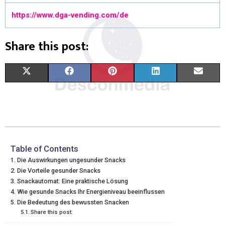
https://www.dga-vending.com/de
Share this post:
X
F
P
L
E
(
A
I
I
M
T
C
N
N
A
W
E
T
K
I
I
B
E
E
L
Table of Contents
Die Auswirkungen ungesunder Snacks
T
O
R
D
Die Vorteile gesunder Snacks
Snackautomat: Eine praktische Lösung
T
O
E
I
Wie gesunde Snacks Ihr Energieniveau beeinflussen
E
K
S
N
Die Bedeutung des bewussten Snacken
Share this post:
R
T