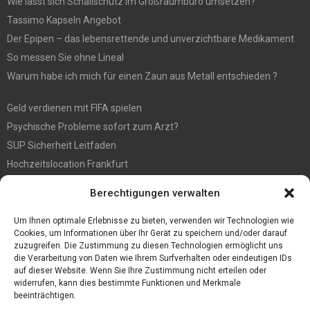
Wie lässt sich Schallschutz im Großraumbüro umsetzen?
Tassimo Kapseln Angebot
Der Epipen – das lebensrettende und unverzichtbare Medikament
So messen Sie ohne Lineal
Warum habe ich mich für einen Zaun aus Metall entschieden ?
Geld verdienen mit FIFA spielen
Psychische Probleme sofort zum Arzt?
SUP Sicherheit Leitfaden
Hochzeitslocation Frankfurt
Gut in den Förderprozess eingebettete Sackentleerung
Berechtigungen verwalten
Großer Spaß auf der Kirmes in Bonn!
Bester Oscam- und CCcam-Server für 2021
Um Ihnen optimale Erlebnisse zu bieten, verwenden wir Technologien wie
Cookies, um Informationen über Ihr Gerät zu speichern und/oder darauf
zuzugreifen. Die Zustimmung zu diesen Technologien ermöglicht uns
die Verarbeitung von Daten wie Ihrem Surfverhalten oder eindeutigen IDs
auf dieser Website. Wenn Sie Ihre Zustimmung nicht erteilen oder
widerrufen, kann dies bestimmte Funktionen und Merkmale
beeinträchtigen.