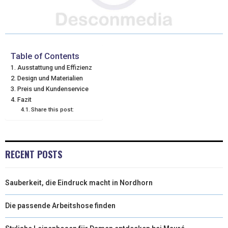
T
C
N
N
A
W
E
T
K
I
I
B
E
E
L
Table of Contents
Ausstattung und Effizienz
T
O
R
D
Design und Materialien
Preis und Kundenservice
T
O
E
I
Fazit
E
K
S
N
Share this post:
R
T
)
RECENT POSTS
Sauberkeit, die Eindruck macht in Nordhorn
Die passende Arbeitshose finden