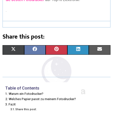
.
Share this post:
X
F
P
L
E
(
A
I
I
M
T
C
N
N
A
W
E
T
K
I
I
B
E
E
L
Table of Contents
Warum ein Fotodrucker?
T
O
R
D
Welches Papier passt zu meinem Fotodrucker?
Fazit
T
O
E
I
Share this post: