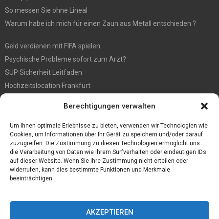
So messen Sie ohne Lineal
Warum habe ich mich für einen Zaun aus Metall entschieden ?
Geld verdienen mit FIFA spielen
Psychische Probleme sofort zum Arzt?
SUP Sicherheit Leitfaden
Hochzeitslocation Frankfurt
Gut in den Förderprozess eingebettete Sackentleerung
Berechtigungen verwalten
Großer Spaß auf der Kirmes in Bonn!
Bester Oscam- und CCcam-Server für 2021
Um Ihnen optimale Erlebnisse zu bieten, verwenden wir Technologien wie
Cookies, um Informationen über Ihr Gerät zu speichern und/oder darauf
zuzugreifen. Die Zustimmung zu diesen Technologien ermöglicht uns
die Verarbeitung von Daten wie Ihrem Surfverhalten oder eindeutigen IDs
auf dieser Website. Wenn Sie Ihre Zustimmung nicht erteilen oder
widerrufen, kann dies bestimmte Funktionen und Merkmale
beeinträchtigen.
AKZEPTIEREN