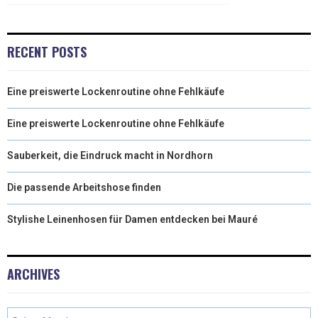
E
K
S
N
R
T
RECENT POSTS
)
Eine preiswerte Lockenroutine ohne Fehlkäufe
Eine preiswerte Lockenroutine ohne Fehlkäufe
Sauberkeit, die Eindruck macht in Nordhorn
Die passende Arbeitshose finden
Stylishe Leinenhosen für Damen entdecken bei Mauré
ARCHIVES