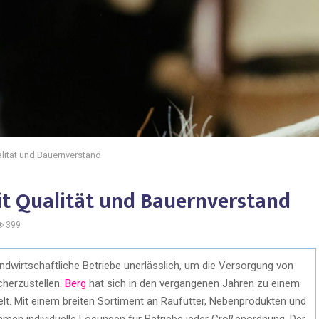
ualität und Bauernverstand
it Qualität und Bauernverstand
399
 landwirtschaftliche Betriebe unerlässlich, um die Versorgung von
cherzustellen.
Berg
hat sich in den vergangenen Jahren zu einem
lt. Mit einem breiten Sortiment an Raufutter, Nebenprodukten und
hmen individuelle Lösungen für Betriebe jeder Größenordnung. Der