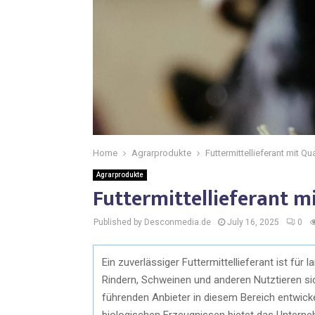
Home
Agrarprodukte
Futtermittellieferant mit Q
Agrarprodukte
Futtermittellieferant m
Published by Desconmedia.de
July 16, 2025
0
Ein zuverlässiger Futtermittellieferant ist für
Rindern, Schweinen und anderen Nutztieren si
führenden Anbieter in diesem Bereich entwicke
biologischen Erzeugnissen bietet das Unterne