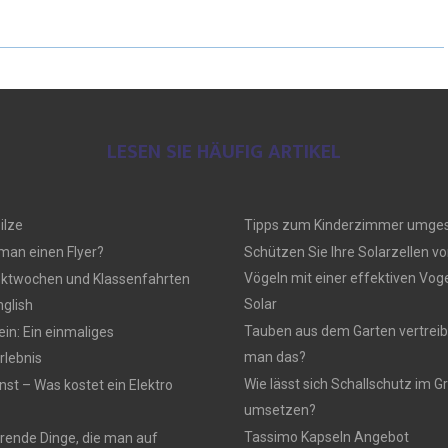
LESEN SIE HÄUFIG ARTIKEL
ilze
Tipps zum Kinderzimmer umges
 man einen Flyer?
Schützen Sie Ihre Solarzellen vo
Vögeln mit einer effektiven Vo
ektwochen und Klassenfahrten
Solar
nglish
Tauben aus dem Garten vertreib
n: Ein einmaliges
man das?
lebnis
Wie lässt sich Schallschutz im
nst – Was kostet ein Elektro
umsetzen?
Tassimo Kapseln Angebot
rierende Dinge, die man auf