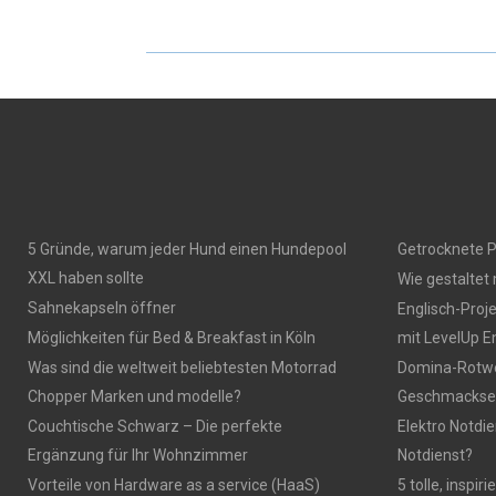
5 Gründe, warum jeder Hund einen Hundepool
Getrocknete P
XXL haben sollte
Wie gestaltet
Sahnekapseln öffner
Englisch-Proj
Möglichkeiten für Bed & Breakfast in Köln
mit LevelUp E
Was sind die weltweit beliebtesten Motorrad
Domina-Rotwei
Chopper Marken und modelle?
Geschmackser
Couchtische Schwarz – Die perfekte
Elektro Notdie
Ergänzung für Ihr Wohnzimmer
Notdienst?
Vorteile von Hardware as a service (HaaS)
5 tolle, inspi