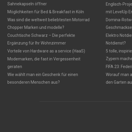
Sahnekapseln öffner
Englisch-Proj
Möglichkeiten für Bed & Breakfast in Köln
mit LevelUp E
Was sind die weltweit beliebtesten Motorrad
Domina-Rotwei
Chopper Marken und modelle?
Geschmackser
Couchtische Schwarz – Die perfekte
Elektro Notdie
Ergänzung für Ihr Wohnzimmer
Notdienst?
Vorteile von Hardware as a service (HaaS)
5 tolle, inspi
Zypern mach
Modemarken, die fast in Vergessenheit
geraten
FIFA 23: Fede
Wie wählt man ein Geschenk für einen
Worauf man 
besonderen Menschen aus?
den Garten a