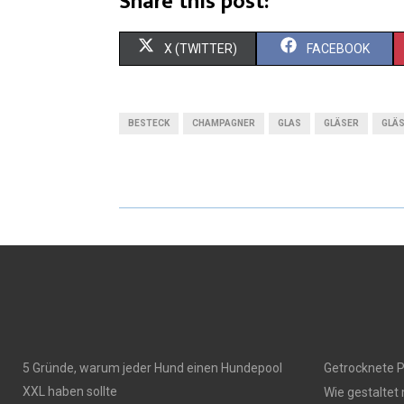
Share this post:
X (TWITTER)
FACEBOOK
BESTECK
CHAMPAGNER
GLAS
GLÄSER
GLÄS
5 Gründe, warum jeder Hund einen Hundepool
Getrocknete P
XXL haben sollte
Wie gestaltet