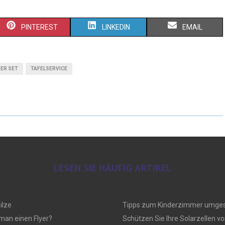
PINTEREST
LINKEDIN
EMAIL
ER SET
TAFELSERVICE
LESEN SIE HÄUFIG ARTIKEL
ilze
Tipps zum Kinderzimmer umges
 man einen Flyer?
Schützen Sie Ihre Solarzellen vo