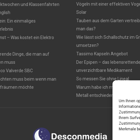
Vögeln mit einer effektiven Vo
ektwochen und Klassenfahrten
Solar
nglish
Tauben aus dem Garten vertreib
n: Ein einmaliges
man das?
lebnis
Wie lässt sich Schallschutz im
nst – Was kostet ein Elektro
umsetzen?
Tassimo Kapseln Angebot
rierende Dinge, die man auf
en muss
Der Epipen – das lebensrettend
unverzichtbare Medikament
rico Valverde SBC
So messen Sie ohne Lineal
achten muss beim wenn man
ufräumen möchte
Warum habe ich mich für einen 
Metall entschieden ?
Um Ihnen op
Informatione
Zustimmung 
Ihrem Surfve
Zustimmung 
Merkmale be