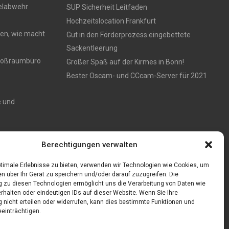
gelabwehr
SUP Sicherheit Leitfaden
Hochzeitslocation Frankfurt
en, wie macht
Gut in den Förderprozess eingebettete
Sackentleerung
 Großraumbüro
Großer Spaß auf der Kirmes in Bonn!
Bester Oscam- und CCcam-Server für 2021
e und
Zaun aus
Berechtigungen verwalten
timale Erlebnisse zu bieten, verwenden wir Technologien wie Cookies, um
n über Ihr Gerät zu speichern und/oder darauf zuzugreifen. Die
zu diesen Technologien ermöglicht uns die Verarbeitung von Daten wie
rhalten oder eindeutigen IDs auf dieser Website. Wenn Sie Ihre
nicht erteilen oder widerrufen, kann dies bestimmte Funktionen und
einträchtigen.