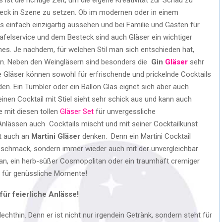
steck in Szene zu setzen. Ob im modernen oder in einem
ss einfach einzigartig aussehen und bei Familie und Gästen für
afelservice und dem Besteck sind auch Gläser ein wichtiger
hes. Je nachdem, für welchen Stil man sich entschieden hat,
en. Neben den Weingläsern sind besonders die
Gin
Gläser
sehr
e Gläser können sowohl für erfrischende und prickelnde Cocktails
en. Ein Tumbler oder ein Ballon Glas eignet sich aber auch
 einen Cocktail mit Stiel sieht sehr schick aus und kann auch
 mit diesen tollen
Gläser Set
für unvergessliche
lässen auch Cocktails mischt und mit seiner Cocktailkunst
gt auch an
Martini Gläser
denken. Denn ein Martini Cocktail
Geschmack, sondern immer wieder auch mit der unvergleichbar
tan, ein herb-süßer Cosmopolitan oder ein traumhaft cremiger
ts für genüssliche Momente!
für feierliche Anlässe!
chthin. Denn er ist nicht nur irgendein Getränk, sondern steht für