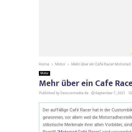
Home
Motor
Mehr über ein Cafe Racer Motorrad
Motor
Mehr über ein Cafe Rac
Published by Desconmedia.de
September 7, 2021
Der auffällige Café Racer hat in der Custombi
gewonnen, vor allem weil die Motorradherstel
stilistische Merkmale ihrer alten Vorbilder, s
Begriff “
Motorrad Café Racer
” wird verwendet