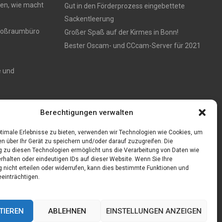
en, wie macht
Gut in den Förderprozess eingebettete
Sackentleerung
 Großraumbüro
Großer Spaß auf der Kirmes in Bonn!
Bester Oscam- und CCcam-Server für 2021
e und
Zaun aus
Berechtigungen verwalten
timale Erlebnisse zu bieten, verwenden wir Technologien wie Cookies, um
n über Ihr Gerät zu speichern und/oder darauf zuzugreifen. Die
zu diesen Technologien ermöglicht uns die Verarbeitung von Daten wie
rhalten oder eindeutigen IDs auf dieser Website. Wenn Sie Ihre
nicht erteilen oder widerrufen, kann dies bestimmte Funktionen und
einträchtigen.
TIEREN
ABLEHNEN
EINSTELLUNGEN ANZEIGEN