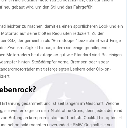
f neu gebaut wird, um den Stil und das Fahrgefühl
rrad leichter zu machen, damit es einen sportlicheren Look und ein
 Motorrad auf seine bloßen Requisiten reduziert. Zu den
acer-Sitz, der gemeinhin als “Bumstopper” bezeichnet wird. Einige
 der Zweckmäßigkeit hinaus, indem sie einige grundlegende
nen Motorrädern heutzutage so gut wie Standard sind. Bei einigen
toßdämpfer hinten, Stoßdämpfer vorne, Bremsen oder sogar
Standardmotorräder mit tiefergelegten Lenkern oder Clip-on-
ziert.
iebenrock?
d Erfahrung gesammelt und ist seit langem im Geschäft. Welche
sie wird erfolgreich sein. Nicht ohne Grund, denn jedes der rund
t von Anfang an kompromisslos auf höchste Qualität hin optimiert
l und schon bald machten unveränderte BMW-Originalteile nur