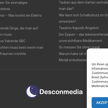
Tauben aus dem Garten vertreib
n: Ein einmaliges
man das?
lebnis
Wie lässt sich Schallschutz im
nst – Was kostet ein Elektro
umsetzen?
Tassimo Kapseln Angebot
rierende Dinge, die man auf
en muss
Der Epipen – das lebensrettend
unverzichtbare Medikament
rico Valverde SBC
So messen Sie ohne Lineal
achten muss beim wenn man
ufräumen möchte
Warum habe ich mich für einen 
Metall entschieden ?
Um Ihnen op
Informatione
Zustimmung 
Ihrem Surfve
Zustimmung 
Merkmale be
AKZEP