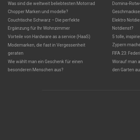
Was sind die weltweit beliebtesten Motorrad
Domina-Rotwei
Chopper Marken und modelle?
Geschmackser
Couchtische Schwarz – Die perfekte
Elektro Notdie
Ergänzung für Ihr Wohnzimmer
Notdienst?
Vorteile von Hardware as a service (HaaS)
5 tolle, inspi
Zypern mach
Modemarken, die fast in Vergessenheit
geraten
FIFA 23: Fede
Wie wählt man ein Geschenk für einen
Worauf man 
besonderen Menschen aus?
den Garten a