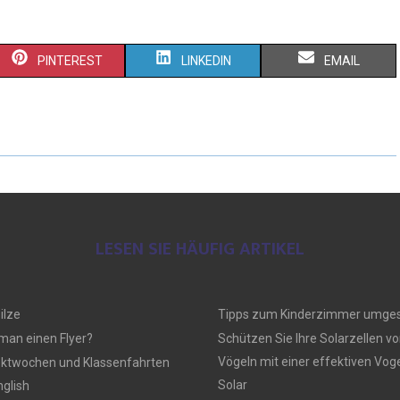
PINTEREST
LINKEDIN
EMAIL
LESEN SIE HÄUFIG ARTIKEL
ilze
Tipps zum Kinderzimmer umges
 man einen Flyer?
Schützen Sie Ihre Solarzellen vo
Vögeln mit einer effektiven Vo
ektwochen und Klassenfahrten
Solar
nglish