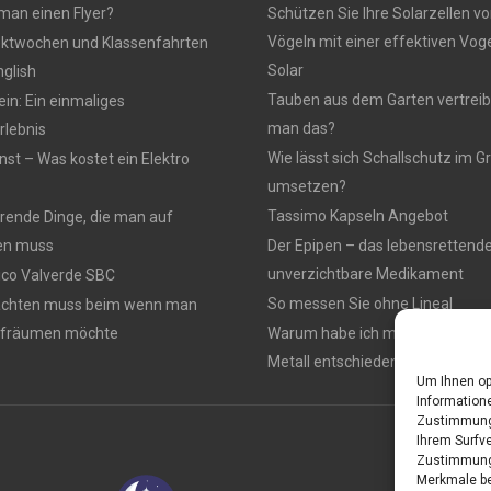
 man einen Flyer?
Schützen Sie Ihre Solarzellen vo
Vögeln mit einer effektiven Vo
ektwochen und Klassenfahrten
Solar
nglish
Tauben aus dem Garten vertreib
n: Ein einmaliges
man das?
lebnis
Wie lässt sich Schallschutz im
nst – Was kostet ein Elektro
umsetzen?
Tassimo Kapseln Angebot
rierende Dinge, die man auf
en muss
Der Epipen – das lebensrettend
unverzichtbare Medikament
rico Valverde SBC
So messen Sie ohne Lineal
achten muss beim wenn man
ufräumen möchte
Warum habe ich mich für einen 
Metall entschieden ?
Um Ihnen op
Informatione
Zustimmung 
Ihrem Surfve
Zustimmung 
Merkmale be