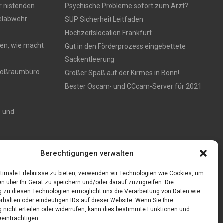
r nistenden
Psychische Probleme sofort zum Arzt?
gelabwehr
SUP Sicherheit Leitfaden
Hochzeitslocation Frankfurt
en, wie macht
Gut in den Förderprozess eingebettete
Sackentleerung
 Großraumbüro
Großer Spaß auf der Kirmes in Bonn!
Bester Oscam- und CCcam-Server für 2021
e und
Zaun aus
Berechtigungen verwalten
timale Erlebnisse zu bieten, verwenden wir Technologien wie Cookies, um
n über Ihr Gerät zu speichern und/oder darauf zuzugreifen. Die
zu diesen Technologien ermöglicht uns die Verarbeitung von Daten wie
rhalten oder eindeutigen IDs auf dieser Website. Wenn Sie Ihre
nicht erteilen oder widerrufen, kann dies bestimmte Funktionen und
einträchtigen.