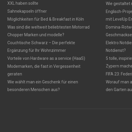
XXL haben sollte
Wie gestaltet
Sahnekapseln öffner
Englisch-Proj
Möglichkeiten für Bed & Breakfast in Köln
mit LevelUp E
Was sind die weltweit beliebtesten Motorrad
Domina-Rotwei
Chopper Marken und modelle?
Geschmackser
Couchtische Schwarz – Die perfekte
Elektro Notdie
Ergänzung für Ihr Wohnzimmer
Notdienst?
Vorteile von Hardware as a service (HaaS)
5 tolle, inspi
Zypern mach
Modemarken, die fast in Vergessenheit
geraten
FIFA 23: Fede
Wie wählt man ein Geschenk für einen
Worauf man 
besonderen Menschen aus?
den Garten a