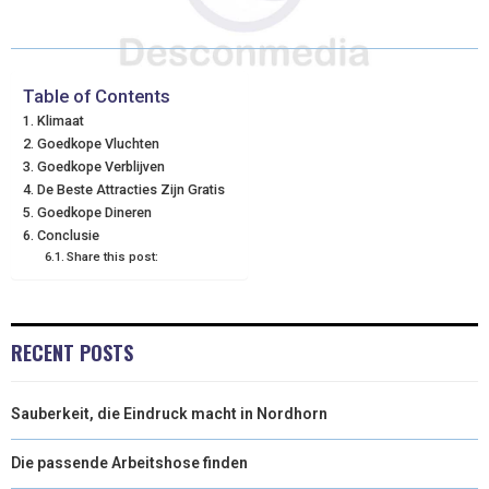
T
C
N
N
A
W
E
T
K
I
I
B
E
E
L
Table of Contents
Klimaat
T
O
R
D
Goedkope Vluchten
Goedkope Verblijven
T
O
E
I
De Beste Attracties Zijn Gratis
E
K
S
N
Goedkope Dineren
Conclusie
R
T
Share this post:
)
RECENT POSTS
Sauberkeit, die Eindruck macht in Nordhorn
Die passende Arbeitshose finden