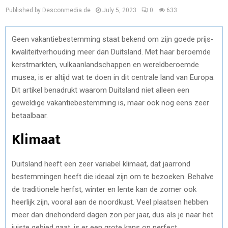
Published by Desconmedia.de
July 5, 2023
0
633
Geen vakantiebestemming staat bekend om zijn goede prijs-
kwaliteitverhouding meer dan Duitsland. Met haar beroemde
kerstmarkten, vulkaanlandschappen en wereldberoemde
musea, is er altijd wat te doen in dit centrale land van Europa.
Dit artikel benadrukt waarom Duitsland niet alleen een
geweldige vakantiebestemming is, maar ook nog eens zeer
betaalbaar.
Klimaat
Duitsland heeft een zeer variabel klimaat, dat jaarrond
bestemmingen heeft die ideaal zijn om te bezoeken. Behalve
de traditionele herfst, winter en lente kan de zomer ook
heerlijk zijn, vooral aan de noordkust. Veel plaatsen hebben
meer dan driehonderd dagen zon per jaar, dus als je naar het
juiste gebied gaat, is er een grote kans op perfect